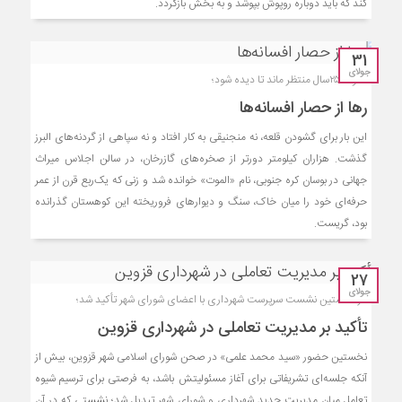
کند که باید دوباره روپوش بپوشد و به بخش بازگردد.
31
جولای
الموت ۲۵سال منتظر ماند تا دیده شود؛
رها از حصار افسانه‌ها
این بار برای گشودن قلعه، نه منجنیقی به کار افتاد و نه سپاهی از گردنه‌های البرز
گذشت. هزاران کیلومتر دورتر از صخره‌های گازرخان، در سالن اجلاس میراث
جهانی در بوسان کره جنوبی، نام «الموت» خوانده شد و زنی که یک‌ربع قرن از عمر
حرفه‌ای خود را میان خاک، سنگ و دیوارهای فروریخته این کوهستان گذرانده
بود، گریست.
27
جولای
در نخستین نشست سرپرست شهرداری با اعضای شورای شهر تأکید شد؛
تأکید بر مدیریت تعاملی در شهرداری قزوین
نخستین حضور «سید محمد علمی» در صحن شورای اسلامی شهر قزوین، بیش از
آنکه جلسه‌ای تشریفاتی برای آغاز مسئولیتش باشد، به فرصتی برای ترسیم شیوه
تعامل میان مدیریت جدید شهرداری و شورای شهر تبدیل شد؛ نشستی که در آن