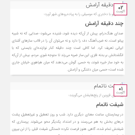
02
آگوست
گفت‌وگو با دختری که موسیقی را به پیاده‌روهای شهر آورد؛
چند دقیقه آرامش
صدای هنگ‌درام، پیش از آن‌که دیده شود، شنیده می‌شود؛ صدایی که نه شبیه
پیانو است، نه ضرب‌آهنگ دف را دارد و نه می‌توان آن را در قالب سازهای آشنای
ایرانی تعریف کرد. اما کافی است چند دقیقه کنار نوازنده‌ای بایستی که با
انگشتانش بر بدنه فلزی این ساز ضربه می‌زند تا متوجه شوی مردم، بیش از آن‌که
به خود ساز خیره شوند، به حسی گوش می‌دهند که میان هیاهوی خیابان جاری
شده است؛ حسی میان دلتنگی و آرامش.
01
آگوست
پرستاران قزوین از رنج‌هایشان می‌گویند؛
شیفت ناتمام
در بیمارستان، ساعت معنای دیگری دارد. شب و روز، تعطیل و غیرتعطیل، پشت
درهای بخش به هم می‌رسند و در امتداد یکدیگر محو می‌شوند. پرستاری که
شیفتش تمام شده، گاهی هنوز فرصت نکرده خستگی شیفت قبلی را از تن بیرون