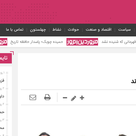
سیاست
اقتصاد و صنعت
حوادث
نشاط
چهلستون
تماس با ما
حمیده چوبک؛ پاسدار حافظه تاریخ
محمدکیان
تایم
1 روز قبل
د
قزو
2 روز قبل
داو
2 روز قبل
حمی
3 روز قبل
محم
4 روز قبل