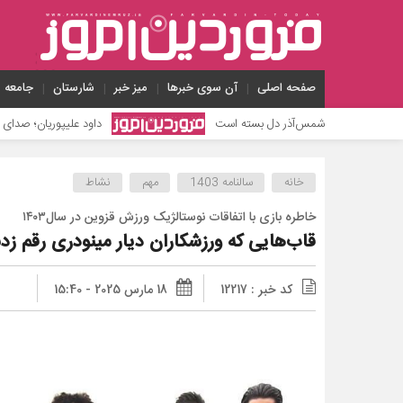
صفحه اصلی
آن سوی خبرها
میز خبر
شارستان
جامعه
ر دل بسته است
داود علیپوریان؛ صدای قهرمانی که شنیده نشد
خانه
سالنامه 1403
مهم
نشاط
خاطره بازی با اتفاقات نوستالژیک ورزش قزوین در سال۱۴۰۳
قاب‌هایی که ورزشکاران دیار مینودری رقم زدن
کد خبر : 12217
18 مارس 2025 - 15:40