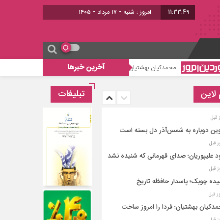
11:33:50
امروز : شنبه - ۱۷ مرداد - ۱۴۰۵
آخرین خبرها
 بهشتیان؛ فردا را امروز ساخت
از میدان تا بلدیه
 لاین
تبلیغات
ین دوباره به شمس‌آذر دل بسته است
د علیپوریان؛ صدای قهرمانی که شنیده نشد
ده چوبک؛ پاسدار حافظه تاریخ
دکیان بهشتیان؛ فردا را امروز ساخت