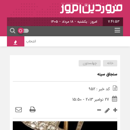
7:41:54
امروز : یکشنبه - ۱۸ مرداد - ۱۴۰۵
انتخاب «زرنگار»؛ آغاز مأمو
خانه
چهلستون
سنجاق سینه
کد خبر : 952
27 نوامبر 2013 - 15:50