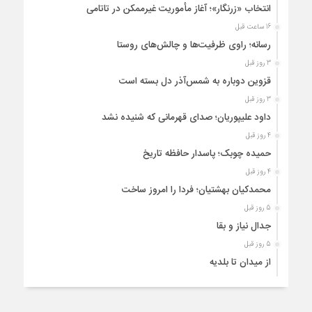
انتخاب «زرنگار»؛ آغاز مأموریت غیرممکن در تاتامی
16 ساعت قبل
رسانه؛ راوی ظرفیت‌ها و چالش‌های روستا
3 روز قبل
قزوین دوباره به شمس‌آذر دل بسته است
3 روز قبل
داود علیپوریان؛ صدای قهرمانی که شنیده نشد
4 روز قبل
حمیده چوبک؛ پاسدار حافظه تاریخ
4 روز قبل
محمدکیان بهشتیان؛ فردا را امروز ساخت
5 روز قبل
جدال نیاز و بقا
5 روز قبل
از میدان تا بلدیه
6 روز قبل
چند دقیقه آرامش