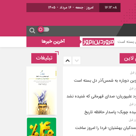
16:12:09
امروز : جمعه - ۱۶ مرداد - ۱۴۰۵
آخرین خبرها
داود علیپوریان؛ صدای قهرمانی که شنیده نشد
ح
 لاین
تبلیغات
ین دوباره به شمس‌آذر دل بسته است
د علیپوریان؛ صدای قهرمانی که شنیده نشد
ده چوبک؛ پاسدار حافظه تاریخ
دکیان بهشتیان؛ فردا را امروز ساخت