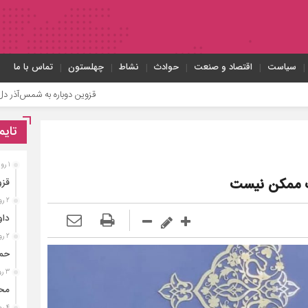
سیاست
اقتصاد و صنعت
حوادث
نشاط
چهلستون
تماس با ما
قزوین دوباره به شمس‌آذر دل بسته است
تایم
1 روز قبل
ک ممکن نیست
قزو
2 روز قبل
داو
2 روز قبل
حمی
3 روز قبل
محم
4 روز قبل