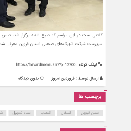
گفتنی است در این مراسم که صبح شنبه برگزار شد، ضمن قد
سرپرست شرکت شهرک‌های صنعتی استان قزوین معرفی شد.
لینک کوتاه :
https://farvardinemruz.ir/?p=12700
ارسال توسط :
فروردین امروز
بدون دیدگاه
برچسب ها
استان قزوین
اشتغال
انتصاب
ستاد تسهیل
شه