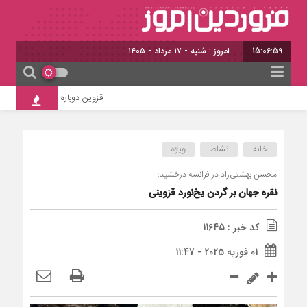
15:06:59
امروز : شنبه - ۱۷ مرداد - ۱۴۰۵
قزوین دوباره به شمس‌آذر دل بس
خانه
نشاط
ویژه
محسن بهشتی‌راد در فرانسه درخشید؛
نقره جهان بر گردن یخ‌نورد قزوینی
کد خبر : 11645
01 فوریه 2025 - 11:47