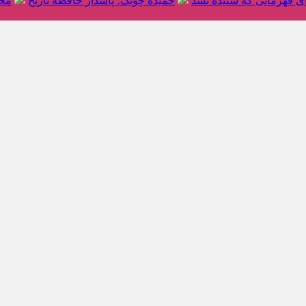
ای قهرمانی که شنیده نشد
حمیده چوبک؛ پاسدار حافظه تاریخ
محم