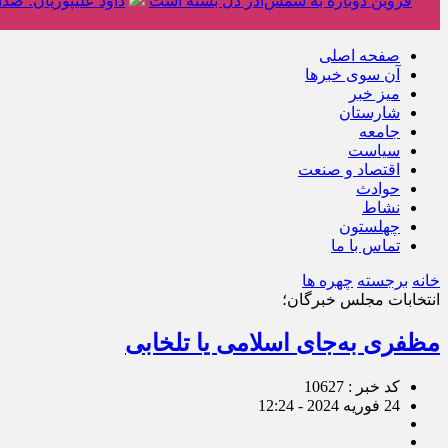
قزوین دوباره به شمس‌آذر دل بسته است
داود علیپوریان؛ صد
صفحه اصلی
آن سوی خبرها
میز خبر
شارستان
جامعه
سیاست
اقتصاد و صنعت
حوادث
نشاط
چهلستون
تماس با ما
خانه
برجسته
چهره ها
انتخابات مجلس خبرگان؛
مظفری به‌جای اسلامی یا تلخابی
کد خبر : 10627
24 فوریه 2024 - 12:24