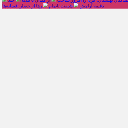
دکیان بهشتیان؛ فردا را امروز ساخت
از میدان تا بلدیه
چند
دقیقه آرامش
شیفت ناتمام
رها از حصار افسانه‌ها