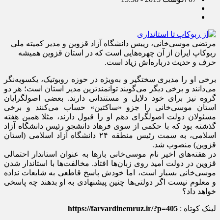
مرتضی‌ موسی‌خانی، رییس دانشگاه آزاد قزوین و مدیر کمیته ملی
ربوکاپ ایران از آن چهره‌هایی است که در استان قزوین همیشه
حرف و حدیث درباره‌اش زیاد است.
برخی او را مدیری سختگیر و به‌ویژه در حوزه روبوتیک، یکسویه‌نگر
می‌دانند و برخی دیگر می‌گویند توانمندترین مدیر استان است؛ هر دو
گروه نیز برای خود دلایل و مستنداتی دارند. بعضی اصولگرایان
استان موسی‌خانی را جزو «ساکتین» حساب می‌کنند و برخی
مسئولان دولت اصولگرای دهم او را قبول دارند، مثلا همین هفته
گذشته بود که با حکمی از سوی فرهاد دانشجو رئیس دانشگاه آزاد
اسلامی، به سمت رئیس منطقه ۲۴ دانشگاه آزاد اسلامی (استان
قزوین) منصوب شد.
در هفته‌های اخیر نام موسی‌خانی بارها به عنوان استاندار احتمالی
قزوین در دولت امید روی زبان‌ها افتاد. مخالفت‌ها با استاندار شدن
موسی‌خانی بسیار است، اما خودش پاسخ قاطعی به شایعات نداده
و معلوم نیست اگر دولتی‌ها چنین پیشنهادی به او بدهند چه پاسخی
خواهد داد؟
لینک کوتاه :
https://farvardinemruz.ir/?p=405