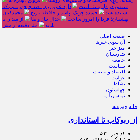
رسانه؛ راوی ظرفیت‌ها و چالش‌های روستا
قزوین دوباره به
شمس‌آذر دل بسته است
داود علیپوریان؛ صدای قهرمانی که
شنیده نشد
حمیده چوبک؛ پاسدار حافظه تاریخ
محمدکیان
بهشتیان؛ فردا را امروز ساخت
جدال نیاز و بقا
از میدان تا
بلدیه
چند دقیقه آرامش
صفحه اصلی
آن سوی خبرها
میز خبر
شارستان
جامعه
سیاست
اقتصاد و صنعت
حوادث
نشاط
چهلستون
تماس با ما
خانه
چهره ها
از ربوکاپ تا استانداری
کد خبر : 405
07 آگوست 2013 - 13:38