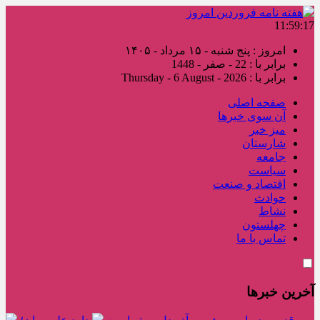
11:59:18
امروز : پنج شنبه - ۱۵ مرداد - ۱۴۰۵
برابر با : 22 - صفر - 1448
برابر با : Thursday - 6 August - 2026
صفحه اصلی
آن سوی خبرها
میز خبر
شارستان
جامعه
سیاست
اقتصاد و صنعت
حوادث
نشاط
چهلستون
تماس با ما
آخرین خبرها