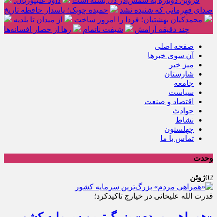
قزوین دوباره به شمس‌آذر دل بسته است
داود علیپوریان؛
صدای قهرمانی که شنیده نشد
حمیده چوبک؛ پاسدار حافظه تاریخ
محمدکیان بهشتیان؛ فردا را امروز ساخت
از میدان تا بلدیه
چند دقیقه آرامش
شیفت ناتمام
رها از حصار افسانه‌ها
صفحه اصلی
آن سوی خبرها
میز خبر
شارستان
جامعه
سیاست
اقتصاد و صنعت
حوادث
نشاط
چهلستون
تماس با ما
وحدت
02
ژوئن
قدرت الله علیخانی در خیارج تاکیدکرد؛
«همراهی مردم» بزرگ‌ترین سرمایه کشور