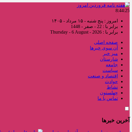
8:44:26
امروز : پنج شنبه - ۱۵ مرداد - ۱۴۰۵
برابر با : 22 - صفر - 1448
برابر با : Thursday - 6 August - 2026
صفحه اصلی
آن سوی خبرها
میز خبر
شارستان
جامعه
سیاست
اقتصاد و صنعت
حوادث
نشاط
چهلستون
تماس با ما
آخرین خبرها