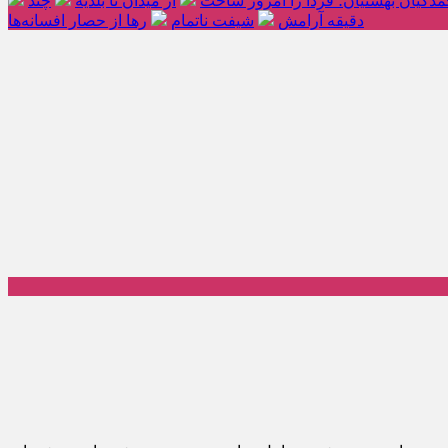
دکیان بهشتیان؛ فردا را امروز ساخت
از میدان تا بلدیه
چند
دقیقه آرامش
شیفت ناتمام
رها از حصار افسانه‌ها