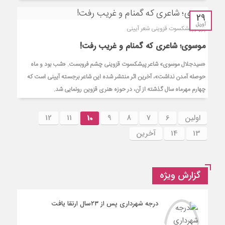
29
آوریل
پرواز پیشکسوت قزوینی شعر آیینی
موسوی؛ شاعری که گمنام و غریب رفت!
«سیدجلال موسوی» شاعر پیشکسوت قزوینی چشم فروبست. «شب بود و ماه
حوصله آمدن نداشت»، آخرین اثر منتشر شده این شاعر برجسته آیینی است که
چهارم مهرماه سال گذشته از آن، در حوزه هنری قزوین رونمایی شد.
اولین
6
7
8
9
10
11
12
13
14
آخرین
گزارش ویژه
درجه شهرداری پس از ۲۳سال ارتقا یافت