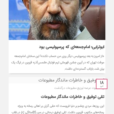
ابوترابی‌؛ امام‌جمعه‌ای که پرسپولیسی بود
«از امروز به‌ بعد پرسپولیس دیگر روی من حساب نکند»! این سخنان امام‌جمعه
موقت تهران که در آیین جشن قهرمانی تیم فوتبال «شمس‌آذر» قزوین در لیگ یک
بیان شد، بازتاب گسترده‌ای داشت.
18
می
پیشکسوت عرصه توزیع مطبوعات درگذشت
تقی توفیق و خاطرات ماندگار مطبوعات
این روزها، مردی چشم بر دنیا فروبست که حقی گران بر اهالی رسانه به ویژه
رسانه‌های مکتوب قزوین داشت. تقی توفیق درحالی در سن 85سالگی رُخ در نقاب