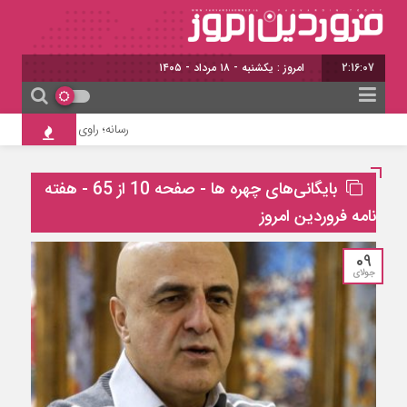
2:16:08
امروز : یکشنبه - ۱۸ مرداد - ۱۴۰۵
رسانه؛ راوی ظرفیت‌ها و چالش‌ها
بایگانی‌های چهره ها - صفحه 10 از 65 - هفته
نامه فروردین امروز
09
جولای