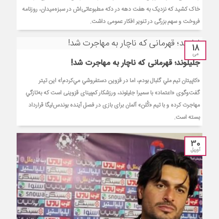
خاک کشید که نزدیک به هفت دهه در دکه مطبوعاتی‌اش در سبزه‌میدان، روزنامه
فروخت و سهم بزرگی در تنویر افکار عمومی داشت.
18
می
جلیلوند؛ قهرمانی که ناچار به مهاجرت شد!
«كاپيتان تيم ملي گلبال بودم، اما در قزوين دستفروشي مي‌كردم!» این تیتر
گفت‌وگوی «اعتماد» با سمیرا جلیلوند، ورزشکار کم‌بینای قزوینی است که به‌تازگي
مهاجرت كرده و با تیم «كُلن» آلمان برای بازی در فصل آینده بوندس‌ليگا قرارداد
بسته است.
30
آوریل