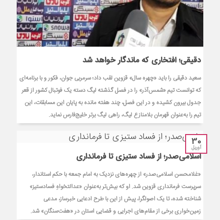
دقیقی؛ افتخاری که ماندگار خواهد شد
سعید دقیقی را باید «چهره سال» قزوین لقب داد؛ سرمربی جوان، فکور و با برنامه‌ای
که توانست تیم «شمس‌آذر» را در فصل گذشته لیگ دسته یک فوتبال کشور از قعر
جدول بیرون کشیده و در این فصل، چند هفته مانده به پایان این مسابقات، این
تیم را به‌عنوان قهرمان بلامنازع لیگ، راهی لیگ برتر خلیج‌فارس نماید.
30
آوریل
اسلامی‌صدر؛ از فساد ستیزی تا فرمانداری
«غلامحسن اسلامی‌صدر» از چهره‌های نزدیک به امام جمعه با حکم استاندار،
سرپرست فرمانداری قزوین شد. او که بیش‌تر به‌عنوان «عدالتخواهِ فسادستیز»
شناخته شده، تا یک اصولگرا، پیش از این با طرح ادعایی خبرساز، مدعی
زمین‌خواری برخی از مقام‌های اجرایی و قضایی استان در «هفت‌سنگان» شد.