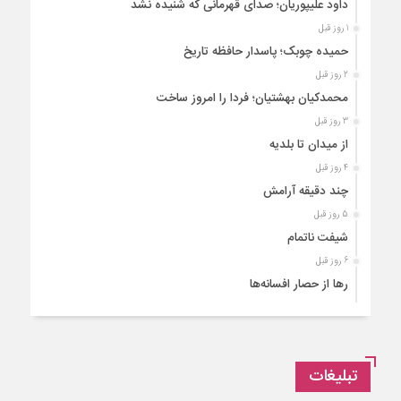
داود علیپوریان؛ صدای قهرمانی که شنیده نشد
1 روز قبل
حمیده چوبک؛ پاسدار حافظه تاریخ
2 روز قبل
محمدکیان بهشتیان؛ فردا را امروز ساخت
3 روز قبل
از میدان تا بلدیه
4 روز قبل
چند دقیقه آرامش
5 روز قبل
شیفت ناتمام
6 روز قبل
رها از حصار افسانه‌ها
1 هفته قبل
فروردین امروز شماره ۲۱۲
1 هفته قبل
تبلیغات
تأکید بر مدیریت تعاملی در شهرداری قزوین
1 هفته قبل